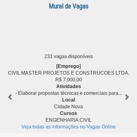
Mural de Vagas
231 vagas disponíveis
Anterior
[Estágio]
Pró
CONSTRUCOES LTDA.
SPX GESTAO DE RECU
0
R$ 3.700,0
Atividades
 comerciais para...
Elaboração de documentos socie
Local
a
Humaitá
Cursos
IVIL
DIREITO
no Vagas Online
Veja todas as informações 